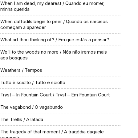
When I am dead, my dearest / Quando eu morrer,
minha querida
When daffodils begin to peer / Quando os narcisos
começam a aparecer
What art thou thinking of? / Em que estás a pensar?
We’ll to the woods no more / Nós não iremos mais
aos bosques
Weathers / Tempos
Tutto è sciolto / Tutto è sciolto
Tryst – In Fountain Court / Tryst – Em Fountain Court
The vagabond / O vagabundo
The Trellis / A latada
The tragedy of that moment / A tragédia daquele
momento