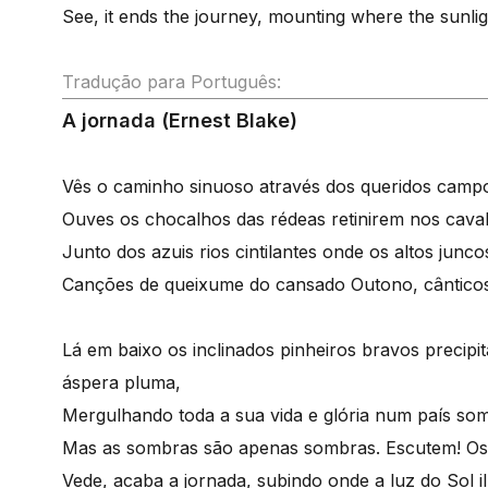
See, it ends the journey, mounting where the sunlight
Tradução para Português:
A jornada (Ernest Blake)
Vês o caminho sinuoso através dos queridos campo
Ouves os chocalhos das rédeas retinirem nos cav
Junto dos azuis rios cintilantes onde os altos jun
Canções de queixume do cansado Outono, cânticos 
Lá em baixo os inclinados pinheiros bravos preci
áspera pluma,
Mergulhando toda a sua vida e glória num país som
Mas as sombras são apenas sombras. Escutem! Os 
Vede, acaba a jornada, subindo onde a luz do Sol i