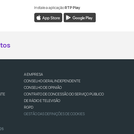
Instale a aplicação
RTP Play
book da RTP Antena 2
nstagram da RTP Antena 2
ao YouTube da RTP Antena 2
er ao X da RTP Antena 2
tos
A EMPRESA
CONSELHO GERAL INDEPENDENTE
CONSELHO DE OPINIÃO
NTE
CONTRATO DE CONCESSÃO DO SERVIÇO PÚBLICO
DE RÁDIO E TELEVISÃO
RGPD
GESTÃO DAS DEFINIÇÕES DE COOKIES
026