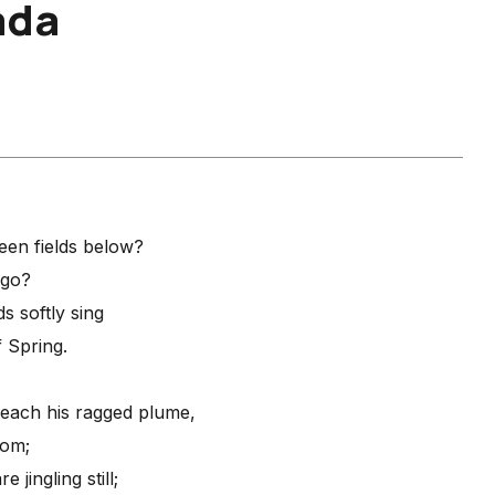
ada
een fields below?
 go?
s softly sing
f Spring.
 each his ragged plume,
oom;
jingling still;