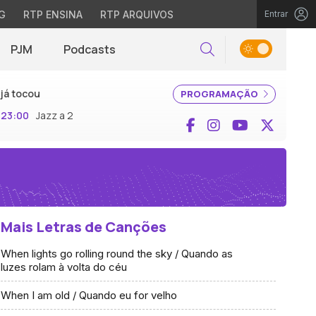
G
RTP ENSINA
RTP ARQUIVOS
Entrar
PJM
Podcasts
Pesquisar
já tocou
PROGRAMAÇÃO
23:00
Jazz a 2
Facebook
Instagram
YouTube
X (Twi
Mais Letras de Canções
When lights go rolling round the sky / Quando as
luzes rolam à volta do céu
When I am old / Quando eu for velho