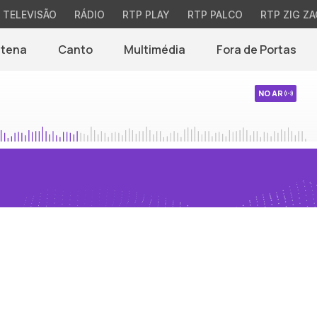
TELEVISÃO
RÁDIO
RTP PLAY
RTP PALCO
RTP ZIG ZA
ntena
Canto
Multimédia
Fora de Portas
NO AR