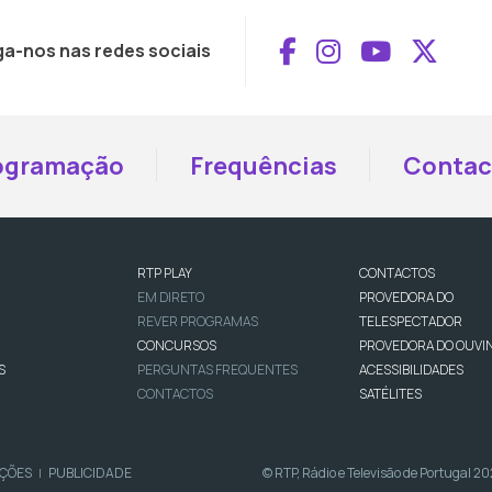
Aceder ao Face
Aceder ao I
Aceder 
Aced
ga-nos nas redes sociais
ogramação
Frequências
Contac
RTP PLAY
CONTACTOS
EM DIRETO
PROVEDORA DO
REVER PROGRAMAS
TELESPECTADOR
CONCURSOS
PROVEDORA DO OUVI
S
PERGUNTAS FREQUENTES
ACESSIBILIDADES
CONTACTOS
SATÉLITES
IÇÕES
PUBLICIDADE
© RTP, Rádio e Televisão de Portugal 2
|