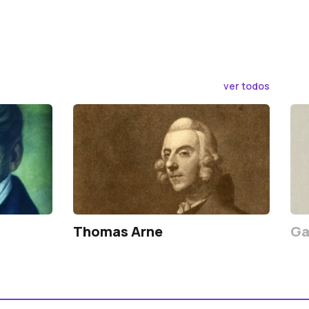
ver todos
Thomas Arne
Ga