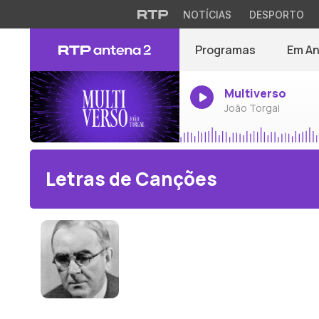
NOTÍCIAS
DESPORTO
Programas
Em A
Multiverso
João Torgal
Letras de Canções
John Ireland