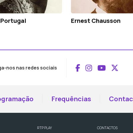
 Portugal
Ernest Chausson
Aceder ao Face
Aceder ao I
Aceder 
Aced
ga-nos nas redes sociais
ogramação
Frequências
Contac
RTP PLAY
CONTACTOS