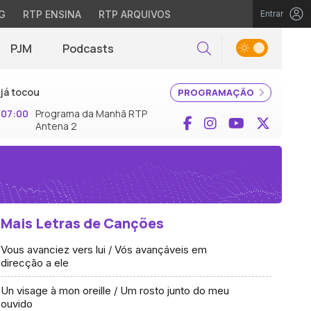
G
RTP ENSINA
RTP ARQUIVOS
Entrar
PJM
Podcasts
Pesquisar
já tocou
PROGRAMAÇÃO
07:00
Programa da Manhã RTP
Facebook
Instagram
YouTube
X (Twi
Antena 2
Mais Letras de Canções
Vous avanciez vers lui / Vós avançáveis em
direcção a ele
Un visage à mon oreille / Um rosto junto do meu
ouvido