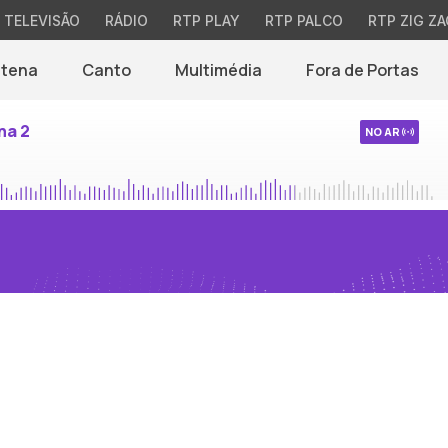
TELEVISÃO
RÁDIO
RTP PLAY
RTP PALCO
RTP ZIG ZA
ntena
Canto
Multimédia
Fora de Portas
na 2
NO AR