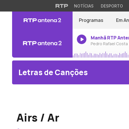
NOTÍCIAS
DESPORTO
Programas
Em A
Manhã RTP Ante
Pedro Rafael Costa
Letras de Canções
Maurice Jaubert
Airs / Ar