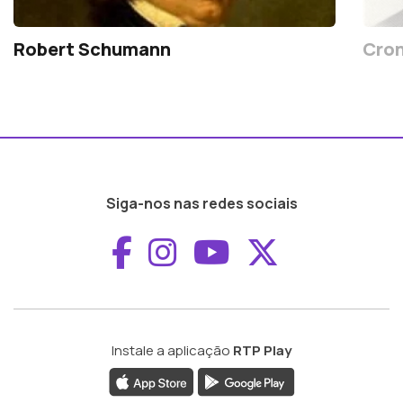
Robert Schumann
Cron
Siga-nos nas redes sociais
Aceder ao Faceboo
Aceder ao Inst
Aceder ao 
Aceder a
Instale a aplicação
RTP Play