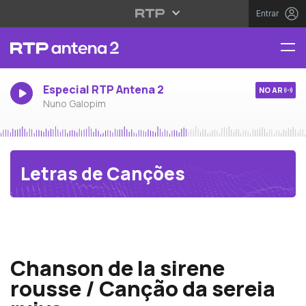
Entrar
Especial RTP Antena 2
NO AR
Nuno Galopim
Letras de Canções
Maurice Jaubert
Chanson de la sirene
rousse / Canção da sereia