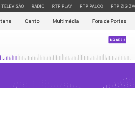
TELEVISÃO
RÁDIO
RTP PLAY
RTP PALCO
RTP ZIG ZA
ntena
Canto
Multimédia
Fora de Portas
NO AR