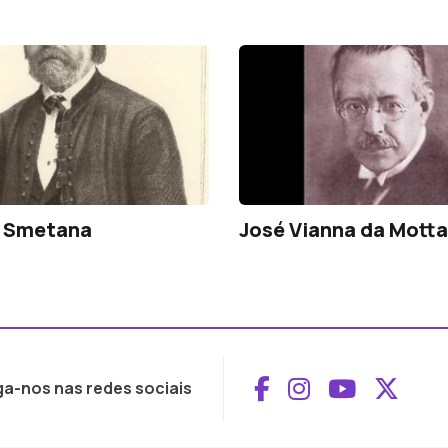
h Smetana
José Vianna da Motta
Aceder ao Face
Aceder ao I
Aceder 
Aced
ga-nos nas redes sociais