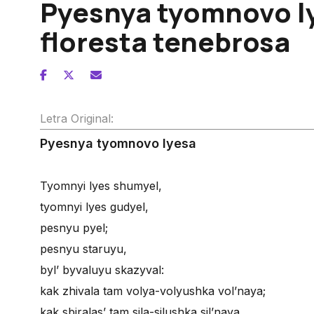
Pyesnya tyomnovo l
floresta tenebrosa
Letra Original:
Pyesnya tyomnovo lyesa
Tyomnyi lyes shumyel,
tyomnyi lyes gudyel,
pesnyu pyel;
pesnyu staruyu,
byl’ byvaluyu skazyval:
kak zhivala tam volya-volyushka vol’naya;
kak sbiralas’ tam sila-silushka sil’naya.