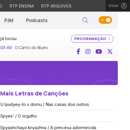
G
RTP ENSINA
RTP ARQUIVOS
Entrar
PJM
Podcasts
Pesquisar
já tocou
PROGRAMAÇÃO
03:00
O Canto do Blues
Facebook
Instagram
YouTube
X (Twi
Mais Letras de Canções
U lyudyey-to v domu / Nas casas dos outros
Spyes’ / O orgulho
Spyashchaya knyazhna / A princesa adormecida