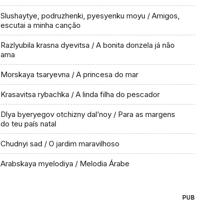
Slushaytye, podruzhenki, pyesyenku moyu / Amigos,
escutai a minha canção
Razlyubila krasna dyevitsa / A bonita donzela já não
ama
Morskaya tsaryevna / A princesa do mar
Krasavitsa rybachka / A linda filha do pescador
Dlya byeryegov otchizny dal’noy / Para as margens
do teu país natal
Chudnyi sad / O jardim maravilhoso
Arabskaya myelodiya / Melodia Árabe
PUB