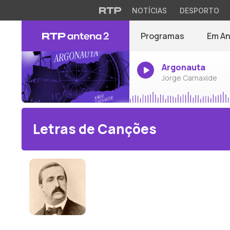
NOTÍCIAS
DESPORTO
Programas
Em A
Argonauta
Jorge Carnaxide
Letras de Canções
Alexander Borodine