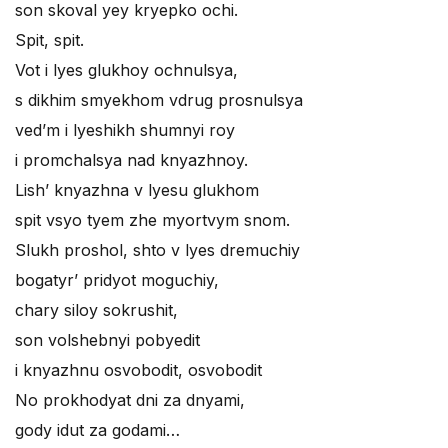
son skoval yey kryepko ochi.
Spit, spit.
Vot i lyes glukhoy ochnulsya,
s dikhim smyekhom vdrug prosnulsya
ved’m i lyeshikh shumnyi roy
i promchalsya nad knyazhnoy.
Lish’ knyazhna v lyesu glukhom
spit vsyo tyem zhe myortvym snom.
Slukh proshol, shto v lyes dremuchiy
bogatyr’ pridyot moguchiy,
chary siloy sokrushit,
son volshebnyi pobyedit
i knyazhnu osvobodit, osvobodit
No prokhodyat dni za dnyami,
gody idut za godami…