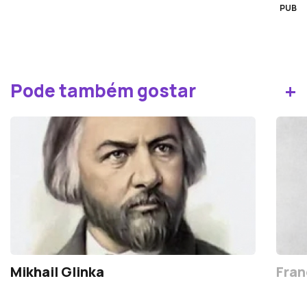
PUB
+
Pode também gostar
Mikhail Glinka
Fran