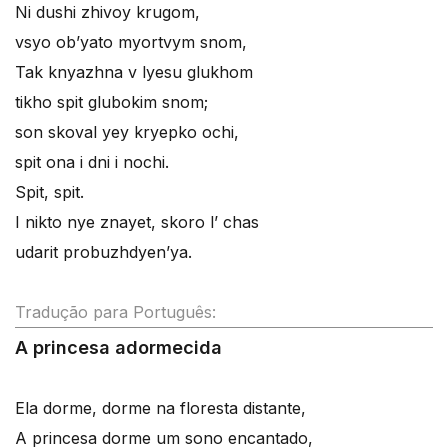
Ni dushi zhivoy krugom,
vsyo ob’yato myortvym snom,
Tak knyazhna v lyesu glukhom
tikho spit glubokim snom;
son skoval yey kryepko ochi,
spit ona i dni i nochi.
Spit, spit.
I nikto nye znayet, skoro l’ chas
udarit probuzhdyen’ya.
Tradução para Português:
A princesa adormecida
Ela dorme, dorme na floresta distante,
A princesa dorme um sono encantado,