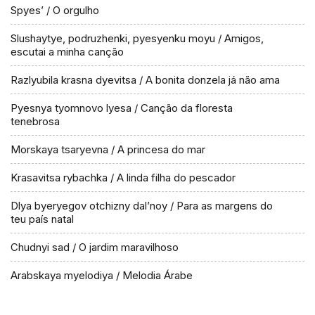
Spyes’ / O orgulho
Slushaytye, podruzhenki, pyesyenku moyu / Amigos,
escutai a minha canção
Razlyubila krasna dyevitsa / A bonita donzela já não ama
Pyesnya tyomnovo lyesa / Canção da floresta
tenebrosa
Morskaya tsaryevna / A princesa do mar
Krasavitsa rybachka / A linda filha do pescador
Dlya byeryegov otchizny dal’noy / Para as margens do
teu país natal
Chudnyi sad / O jardim maravilhoso
Arabskaya myelodiya / Melodia Árabe