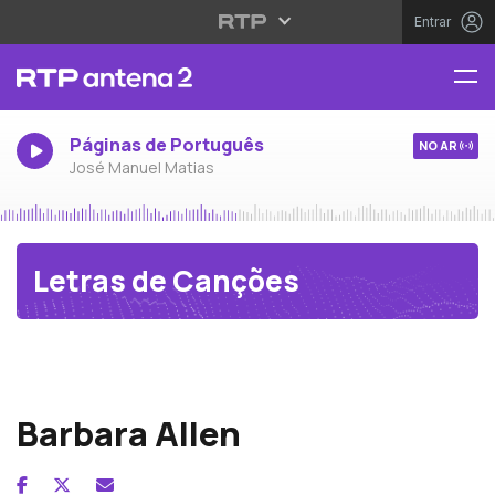
Entrar
Páginas de Português
NO AR
José Manuel Matias
Letras de Canções
Canções Populares Inglesas
Barbara Allen