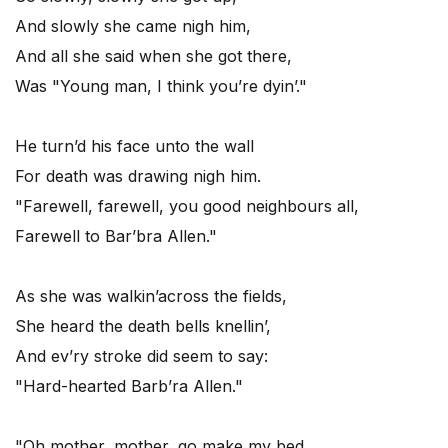
And slowly she came nigh him,
And all she said when she got there,
Was "Young man, I think you’re dyin’."
He turn’d his face unto the wall
For death was drawing nigh him.
"Farewell, farewell, you good neighbours all,
Farewell to Bar’bra Allen."
As she was walkin’across the fields,
She heard the death bells knellin’,
And ev’ry stroke did seem to say:
"Hard-hearted Barb’ra Allen."
"Oh mother, mother, go make my bed,