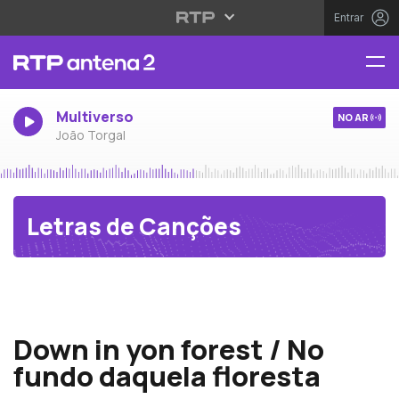
Entrar
Multiverso
NO AR
João Torgal
Letras de Canções
Canções Populares Inglesas
Down in yon forest / No
fundo daquela floresta