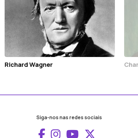
Richard Wagner
Cha
Siga-nos nas redes sociais
Aceder ao Faceboo
Aceder ao Inst
Aceder ao 
Aceder a