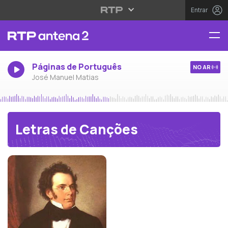
Entrar
Páginas de Português
NO AR
José Manuel Matias
Letras de Canções