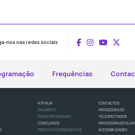
Aceder ao Face
Aceder ao I
Aceder 
Aced
ga-nos nas redes sociais
ogramação
Frequências
Contac
RTP PLAY
CONTACTOS
EM DIRETO
PROVEDORA DO
REVER PROGRAMAS
TELESPECTADOR
CONCURSOS
PROVEDORA DO OUVI
S
PERGUNTAS FREQUENTES
ACESSIBILIDADES