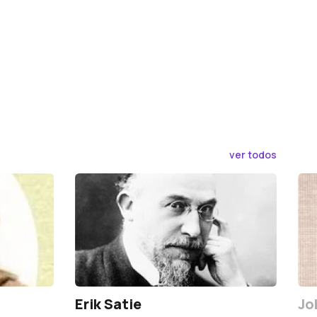
ver todos
Erik Satie
Jo