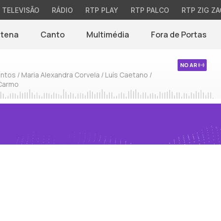
TELEVISÃO
RÁDIO
RTP PLAY
RTP PALCO
RTP ZIG ZA
ntena
Canto
Multimédia
Fora de Portas
NO AR
ntos / Maria Alexandra Corvela / Luís Caetano /
 Carmo