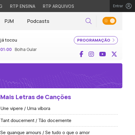
G
RTP ENSINA
RTP ARQUIVOS
Entrar
PJM
Podcasts
Pesquisar
já tocou
PROGRAMAÇÃO
01:00
Bolha Gular
Facebook
Instagram
YouTube
X (Twi
Mais Letras de Canções
Une vipere / Uma víbora
Tant doucement / Tão docemente
Se quanque amours / Se tudo o que o amor