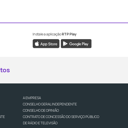
Instale a aplicação
RTP Play
book da RTP Antena 2
nstagram da RTP Antena 2
ao YouTube da RTP Antena 2
er ao X da RTP Antena 2
tos
A EMPRESA
CONSELHO GERAL INDEPENDENTE
CONSELHO DE OPINIÃO
NTE
CONTRATO DE CONCESSÃO DO SERVIÇO PÚBLICO
DE RÁDIO E TELEVISÃO