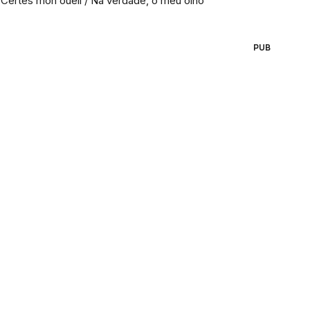
Certes mon oueil / Na verdade, o meu olho
PUB