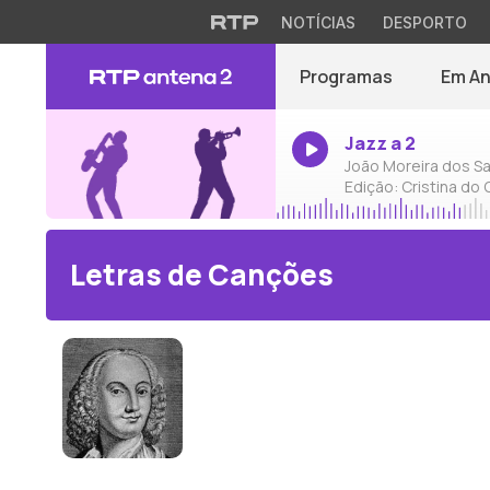
NOTÍCIAS
DESPORTO
Programas
Em A
Jazz a 2
João Moreira dos Sa
Edição: Cristina do
Letras de Canções
Guillaume Machaut