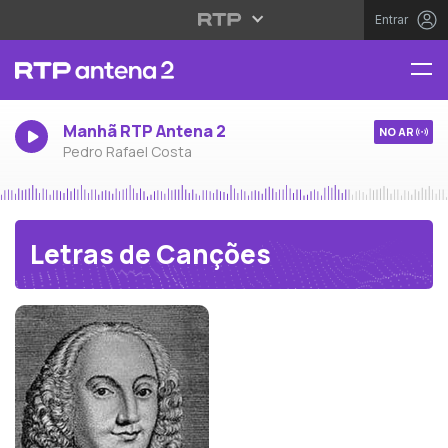
Entrar
Manhã RTP Antena 2
NO AR
Pedro Rafael Costa
Letras de Canções