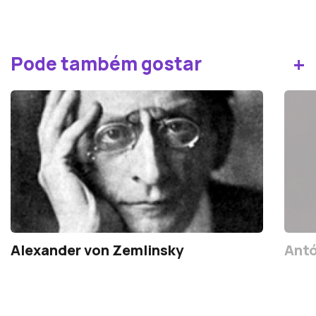
+
Pode também gostar
Alexander von Zemlinsky
Antó