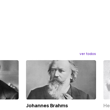
ver todos
Johannes Brahms
He