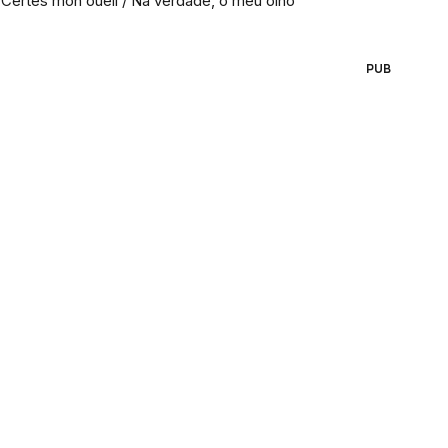
Certes mon oueil / Na verdade, o meu olho
PUB