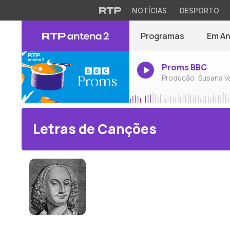
NOTÍCIAS
DESPORTO
Programas
Em A
Proms BBC
Produção: Susana V
Letras de Canções
Guillaume Machaut