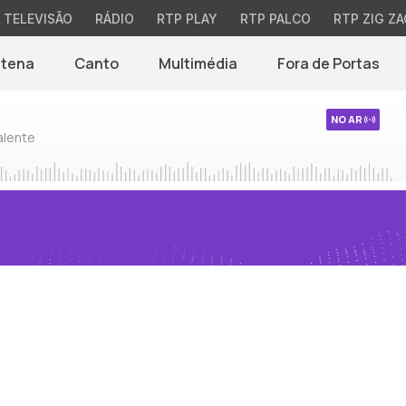
TELEVISÃO
RÁDIO
RTP PLAY
RTP PALCO
RTP ZIG ZA
ntena
Canto
Multimédia
Fora de Portas
NO AR
alente