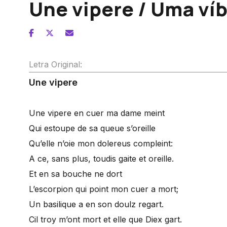
Une vipere / Uma ví
Letra Original:
Une vipere
Une vipere en cuer ma dame meint
Qui estoupe de sa queue s’oreille
Qu’elle n’oie mon dolereus compleint:
A ce, sans plus, toudis gaite et oreille.
Et en sa bouche ne dort
L’escorpion qui point mon cuer a mort;
Un basilique a en son doulz regart.
Cil troy m’ont mort et elle que Diex gart.