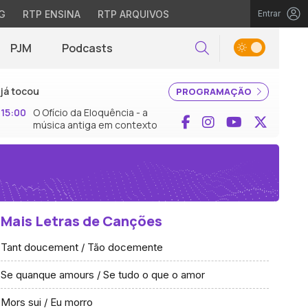
G
RTP ENSINA
RTP ARQUIVOS
Entrar
PJM
Podcasts
Pesquisar
já tocou
PROGRAMAÇÃO
15:00
O Ofício da Eloquência - a
Facebook
Instagram
YouTube
X (Twi
música antiga em contexto
Mais Letras de Canções
Tant doucement / Tão docemente
Se quanque amours / Se tudo o que o amor
Mors sui / Eu morro