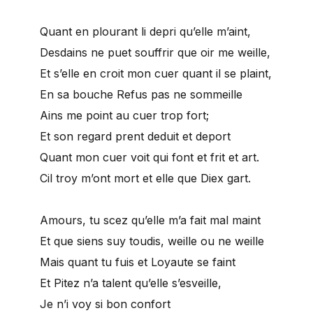
Quant en plourant li depri qu’elle m’aint,
Desdains ne puet souffrir que oir me weille,
Et s’elle en croit mon cuer quant il se plaint,
En sa bouche Refus pas ne sommeille
Ains me point au cuer trop fort;
Et son regard prent deduit et deport
Quant mon cuer voit qui font et frit et art.
Cil troy m’ont mort et elle que Diex gart.
Amours, tu scez qu’elle m’a fait mal maint
Et que siens suy toudis, weille ou ne weille
Mais quant tu fuis et Loyaute se faint
Et Pitez n’a talent qu’elle s’esveille,
Je n’i voy si bon confort