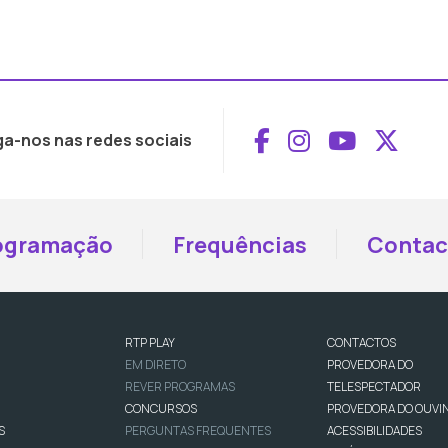
Aceder ao Face
Aceder ao I
Aceder 
Aced
ga-nos nas redes sociais
ogramação
Frequências
Contac
RTP PLAY
CONTACTOS
EM DIRETO
PROVEDORA DO
REVER PROGRAMAS
TELESPECTADOR
CONCURSOS
PROVEDORA DO OUVI
S
PERGUNTAS FREQUENTES
ACESSIBILIDADES