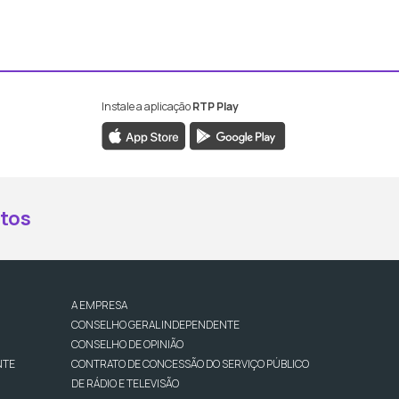
Instale a aplicação
RTP Play
book da RTP Antena 2
nstagram da RTP Antena 2
ao YouTube da RTP Antena 2
er ao X da RTP Antena 2
tos
A EMPRESA
CONSELHO GERAL INDEPENDENTE
CONSELHO DE OPINIÃO
NTE
CONTRATO DE CONCESSÃO DO SERVIÇO PÚBLICO
DE RÁDIO E TELEVISÃO