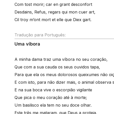
Com tost morir; car en grant desconfort
Desdains, Refus, regars qui mon cuer art,
Cil troy m’ont mort et elle que Diex gart.
Tradução para Português:
Uma víbora
A minha dama traz uma víbora no seu coração,
Que com a sua cauda os seus ouvidos tapa,
Para que ela os meus dolorosos queixumes não oiç
E com isto, para não dizer mais, o animal observa 
E na sua boca vive o escorpião vigilante
Que pica o meu coração até à morte;
Um basilisco ela tem no seu doce olhar.
Este três me mataram, que Deus a proteja.