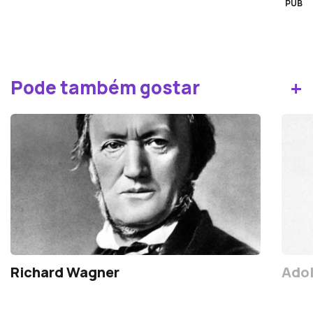
PUB
+
Pode também gostar
Richard Wagner
Ado