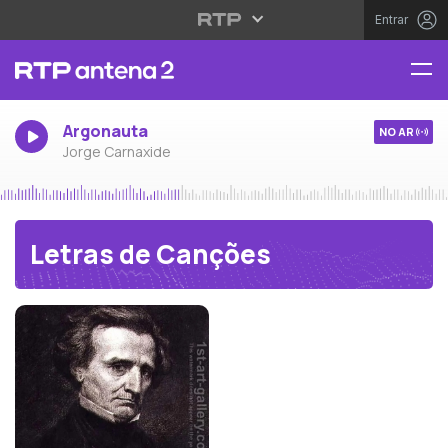
Entrar
Argonauta
NO AR
Jorge Carnaxide
Letras de Canções