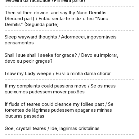
herdeira da facilidade (Primeira parte)
Then sit thee downe, and say thy Nunc Demittis
(Second part) / Então senta-te e diz o teu “Nunc
Demitis” (Segunda parte)
Sleep wayward thoughts / Adormecei, ingovernáveis
pensamentos
Shall I sue shall I seeke for grace? / Devo eu implorar,
devo eu pedir graças?
I saw my Lady weepe / Eu vi a minha dama chorar
If my complaints could passions move / Se os meus
queixumes pudessem mover paixões
If fluds of teares could cleance my follies past / Se
torrentes de lágrimas pudessem apagar as minhas
loucuras passadas
Goe, crystall teares / Ide, lágrimas cristalinas