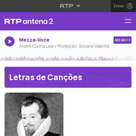
Entrar
Mezza-Voce
NO AR
André Cunha Leal / Produção: Susana Valente
Letras de Canções