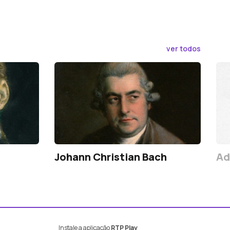
ver todos
Johann Christian Bach
Ad
Instale a aplicação
RTP Play