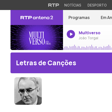
NOTÍCIAS
DESPORTO
Programas
Em A
Multiverso
João Torgal
Letras de Canções
John Ireland