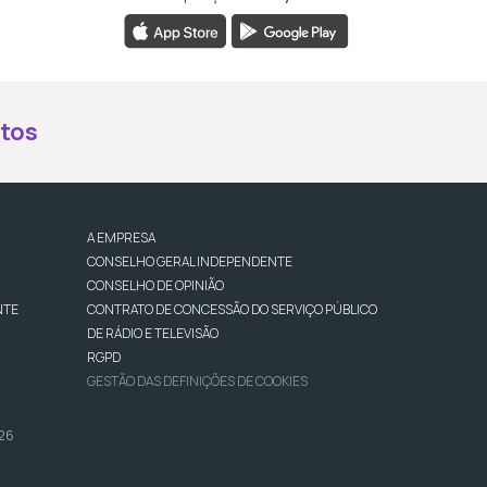
book da RTP Antena 2
nstagram da RTP Antena 2
ao YouTube da RTP Antena 2
er ao X da RTP Antena 2
tos
A EMPRESA
CONSELHO GERAL INDEPENDENTE
CONSELHO DE OPINIÃO
NTE
CONTRATO DE CONCESSÃO DO SERVIÇO PÚBLICO
DE RÁDIO E TELEVISÃO
RGPD
GESTÃO DAS DEFINIÇÕES DE COOKIES
026