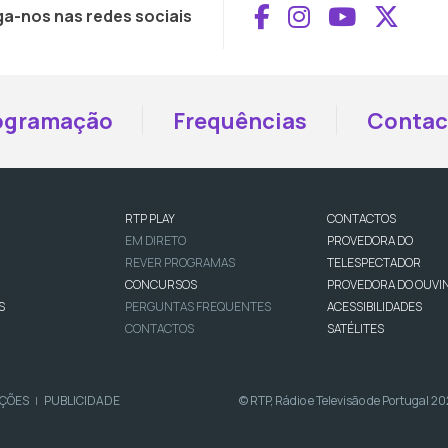
Aceder ao Face
Aceder ao I
Aceder 
Aced
ga-nos nas redes sociais
ogramação
Frequências
Contac
RTP PLAY
CONTACTOS
EM DIRETO
PROVEDORA DO
REVER PROGRAMAS
TELESPECTADOR
CONCURSOS
PROVEDORA DO OUVI
S
PERGUNTAS FREQUENTES
ACESSIBILIDADES
CONTACTOS
SATÉLITES
IÇÕES
PUBLICIDADE
© RTP, Rádio e Televisão de Portugal 2
|