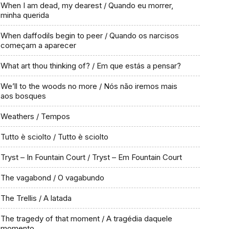
When I am dead, my dearest / Quando eu morrer,
minha querida
When daffodils begin to peer / Quando os narcisos
começam a aparecer
What art thou thinking of? / Em que estás a pensar?
We’ll to the woods no more / Nós não iremos mais
aos bosques
Weathers / Tempos
Tutto è sciolto / Tutto è sciolto
Tryst – In Fountain Court / Tryst – Em Fountain Court
The vagabond / O vagabundo
The Trellis / A latada
The tragedy of that moment / A tragédia daquele
momento