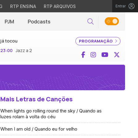
G
RTP ENSINA
RTP ARQUIVOS
Entrar
PJM
Podcasts
Pesquisar
já tocou
PROGRAMAÇÃO
23:00
Jazz a 2
Facebook
Instagram
YouTube
X (Twi
Mais Letras de Canções
When lights go rolling round the sky / Quando as
luzes rolam à volta do céu
When I am old / Quando eu for velho