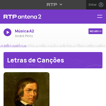
Entrar
Música A2
NO AR
André Pinto
Letras de Canções