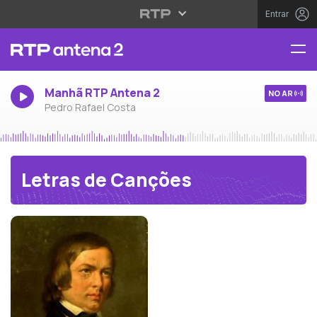
Entrar
Manhã RTP Antena 2
NO AR
Pedro Rafael Costa
Letras de Canções