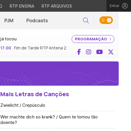
G
RTP ENSINA
RTP ARQUIVOS
Entrar
PJM
Podcasts
Pesquisar
já tocou
PROGRAMAÇÃO
17:00
Fim de Tarde RTP Antena 2
Facebook
Instagram
YouTube
X (Twi
Mais Letras de Canções
Zwielicht / Crepúsculo
Wer machte dich so krank? / Quem te tornou tão
doente?