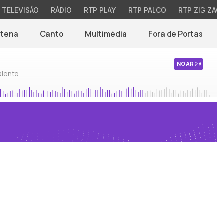
TELEVISÃO
RÁDIO
RTP PLAY
RTP PALCO
RTP ZIG ZA
ntena
Canto
Multimédia
Fora de Portas
NO AR
alente