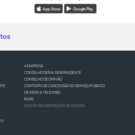
book da RTP Antena 2
nstagram da RTP Antena 2
ao YouTube da RTP Antena 2
er ao X da RTP Antena 2
tos
A EMPRESA
CONSELHO GERAL INDEPENDENTE
CONSELHO DE OPINIÃO
NTE
CONTRATO DE CONCESSÃO DO SERVIÇO PÚBLICO
DE RÁDIO E TELEVISÃO
RGPD
GESTÃO DAS DEFINIÇÕES DE COOKIES
026