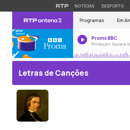
NOTÍCIAS
DESPORTO
Programas
Em A
Proms BBC
Produção: Susana V
Letras de Canções
Robert Schumann