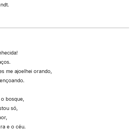
ndt.
hecida!
aços.
es me ajoelhei orando,
bençoando.
 o bosque,
tou só,
or,
ra e o céu.