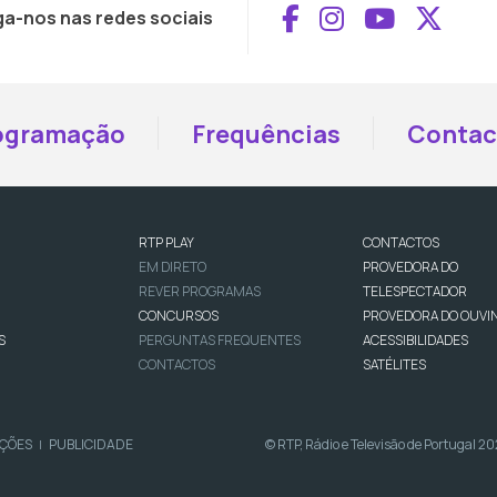
Aceder ao Face
Aceder ao I
Aceder 
Aced
ga-nos nas redes sociais
ogramação
Frequências
Contac
RTP PLAY
CONTACTOS
EM DIRETO
PROVEDORA DO
REVER PROGRAMAS
TELESPECTADOR
CONCURSOS
PROVEDORA DO OUVI
S
PERGUNTAS FREQUENTES
ACESSIBILIDADES
CONTACTOS
SATÉLITES
IÇÕES
PUBLICIDADE
© RTP, Rádio e Televisão de Portugal 2
|