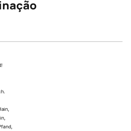
inação
!
ch.
Hain,
in,
Pfand,