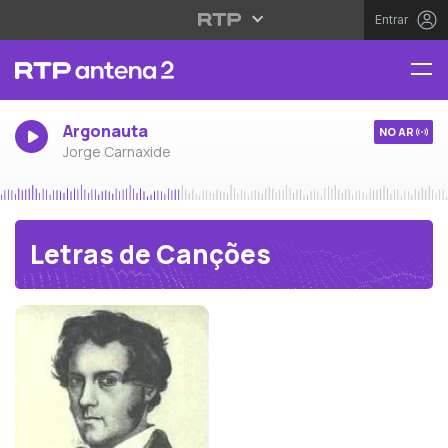
Entrar
Argonauta
NO AR
Jorge Carnaxide
Letras de Canções