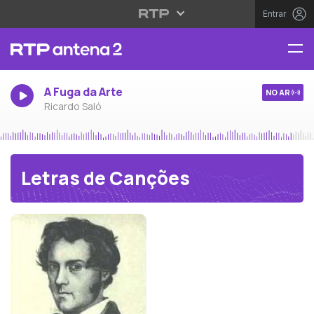
Entrar
A Fuga da Arte
NO AR
Ricardo Saló
Letras de Canções