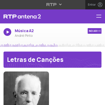
Entrar
Música A2
NO AR
André Pinto
Letras de Canções