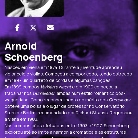
Arnold
Schoenberg
Nasceu em Viena em 1874. Durante a juventude aprendeu
violoncelo e violino. Começou a compor cedo, tendo estreado
em 1897 um quarteto de cordas e algumas canções.
Em 1899 compôs
Verklärte Nacht
e em 1900 começou a
trabalhar nos
Gurrelieder
, ambas num estilo romântico pós-
wagneriano. Como reconhecimento do mérito dos
Gurrelieder
obteve uma bolsa e o lugar de professor no Conservatório
Stern de Berlim, recomendado por Richard Strauss. Regressou
a Viena em 1903.
Nas composições efetuadas entre 1903 e 1907, Schoenberg
explorou até ao limite a harmonia cromática e as estruturas