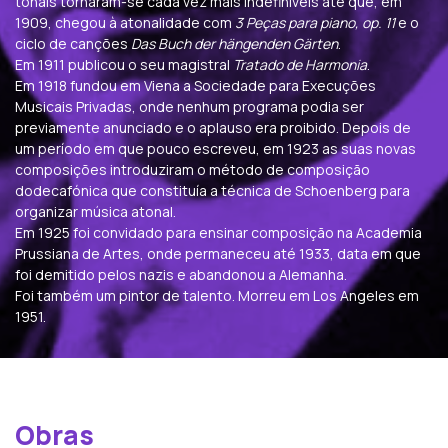
tonais tornaram-se cada vez mais indefiníveis até que, em
1909, chegou à atonalidade com
3 Peças para piano, op. 11
e o
ciclo de canções
Das Buch der hängenden Gärten
.
Em 1911 publicou o seu magistral
Tratado de Harmonia
.
Em 1918 fundou em Viena a Sociedade para Execuções
Musicais Privadas, onde nenhum programa podia ser
previamente anunciado e o aplauso era proibido. Depois de
um período em que pouco escreveu, em 1923 as suas novas
composições introduziram o método de composição
dodecafónica que constituía a técnica de Schoenberg para
organizar música atonal.
Em 1925 foi convidado para ensinar composição na Academia
Prussiana de Artes, onde permaneceu até 1933, data em que
foi demitido pelos nazis e abandonou a Alemanha.
Foi também um pintor de talento. Morreu em Los Angeles em
1951.
Obras