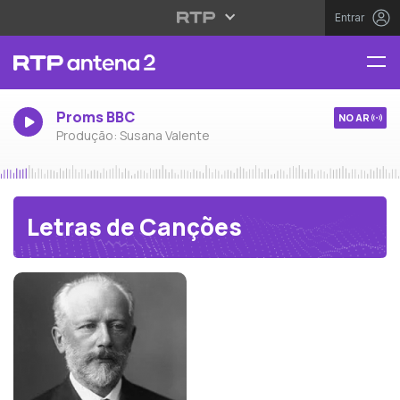
Entrar
Proms BBC
NO AR
Produção: Susana Valente
Letras de Canções