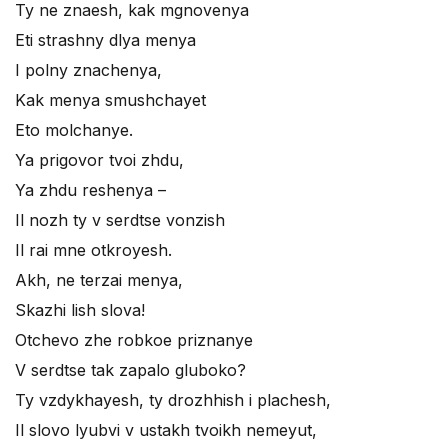
Ty ne znaesh, kak mgnovenya
Eti strashny dlya menya
I polny znachenya,
Kak menya smushchayet
Eto molchanye.
Ya prigovor tvoi zhdu,
Ya zhdu reshenya –
Il nozh ty v serdtse vonzish
Il rai mne otkroyesh.
Akh, ne terzai menya,
Skazhi lish slova!
Otchevo zhe robkoe priznanye
V serdtse tak zapalo gluboko?
Ty vzdykhayesh, ty drozhhish i plachesh,
Il slovo lyubvi v ustakh tvoikh nemeyut,