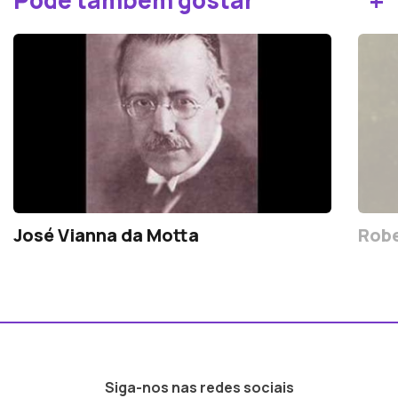
+
Pode também gostar
José Vianna da Motta
Rob
Siga-nos nas redes sociais