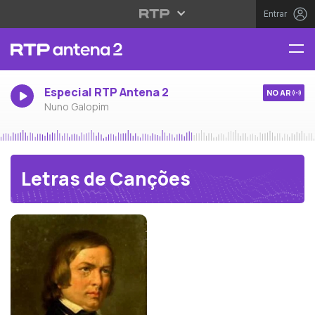
Entrar
Especial RTP Antena 2
NO AR
Nuno Galopim
Letras de Canções