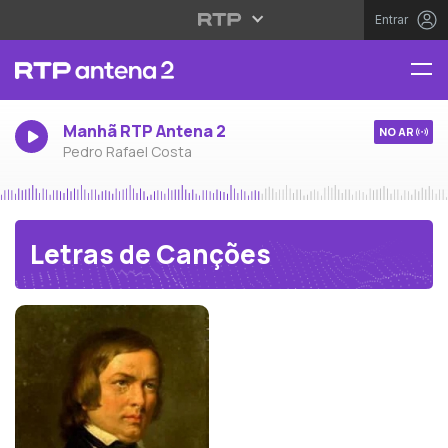
Entrar
Manhã RTP Antena 2
NO AR
Pedro Rafael Costa
Letras de Canções