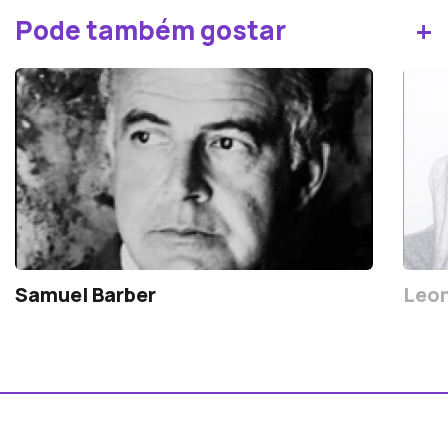
+
Pode também gostar
Samuel Barber
Leon