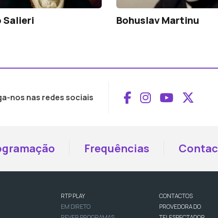
 Salieri
Bohuslav Martinu
Aceder ao Face
Aceder ao I
Aceder 
Aced
ga-nos nas redes sociais
ogramação
Frequências
Contac
RTP PLAY
CONTACTOS
EM DIRETO
PROVEDORA DO
REVER PROGRAMAS
TELESPECTADOR