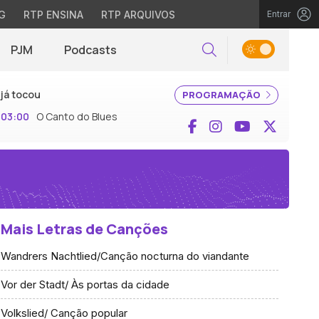
G
RTP ENSINA
RTP ARQUIVOS
Entrar
PJM
Podcasts
Pesquisar
já tocou
PROGRAMAÇÃO
03:00
O Canto do Blues
Facebook
Instagram
YouTube
X (Twi
Mais Letras de Canções
Wandrers Nachtlied/Canção nocturna do viandante
Vor der Stadt/ Às portas da cidade
Volkslied/ Canção popular