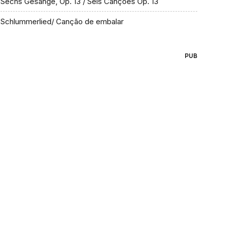
Sechs Gesänge, Op. 13 / Seis Canções Op. 13
Schlummerlied/ Canção de embalar
PUB