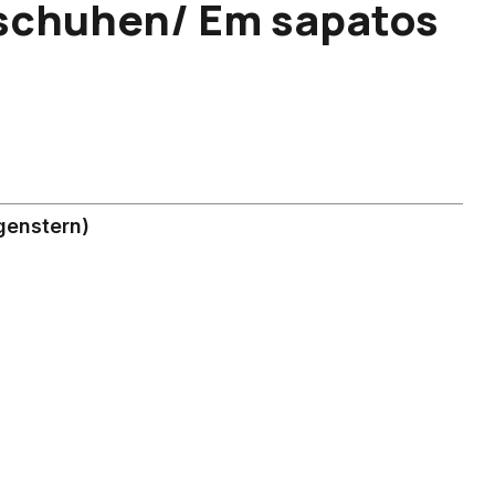
schuhen/ Em sapatos
genstern)