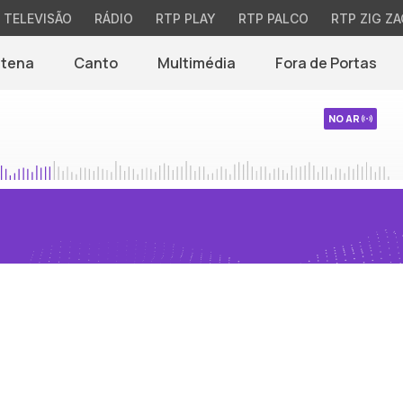
TELEVISÃO
RÁDIO
RTP PLAY
RTP PALCO
RTP ZIG ZA
ntena
Canto
Multimédia
Fora de Portas
NO AR