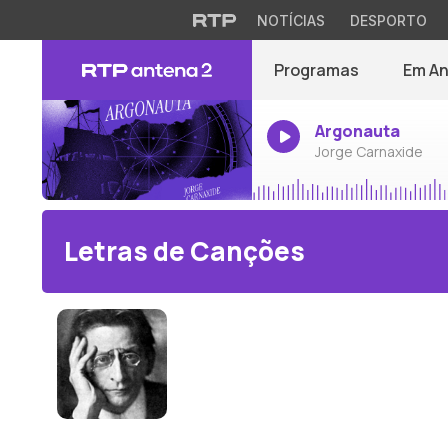
NOTÍCIAS
DESPORTO
Programas
Em A
Argonauta
Jorge Carnaxide
Letras de Canções
Alexander von Zemlinsky