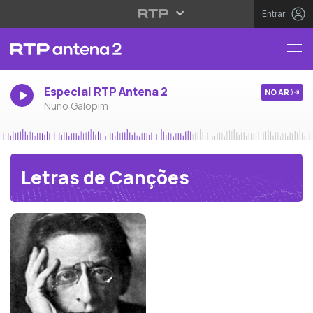
Entrar
Especial RTP Antena 2
NO AR
Nuno Galopim
Letras de Canções