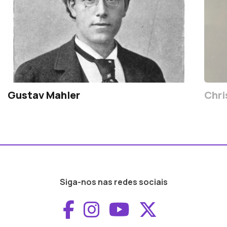
Gustav Mahler
Chri
Siga-nos nas redes sociais
Aceder ao Faceboo
Aceder ao Inst
Aceder ao 
Aceder a