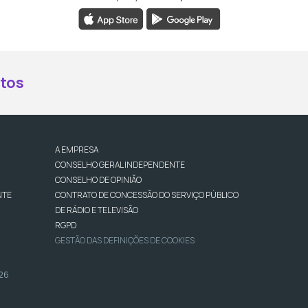
book da RTP Antena 2
nstagram da RTP Antena 2
ao YouTube da RTP Antena 2
er ao X da RTP Antena 2
tos
A EMPRESA
CONSELHO GERAL INDEPENDENTE
CONSELHO DE OPINIÃO
NTE
CONTRATO DE CONCESSÃO DO SERVIÇO PÚBLICO
DE RÁDIO E TELEVISÃO
RGPD
GESTÃO DAS DEFINIÇÕES DE COOKIES
026