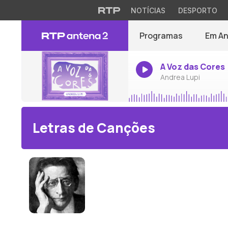
NOTÍCIAS
DESPORTO
Programas
Em A
A Voz das Cores
Andrea Lupi
Letras de Canções
Alexander von Zemlinsky