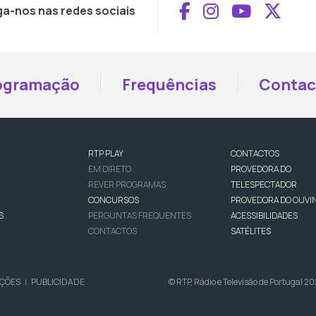
Aceder ao Face
Aceder ao I
Aceder 
Aced
ga-nos nas redes sociais
ogramação
Frequências
Contac
RTP PLAY
CONTACTOS
EM DIRETO
PROVEDORA DO
REVER PROGRAMAS
TELESPECTADOR
CONCURSOS
PROVEDORA DO OUVI
S
PERGUNTAS FREQUENTES
ACESSIBILIDADES
CONTACTOS
SATÉLITES
IÇÕES
PUBLICIDADE
© RTP, Rádio e Televisão de Portugal 2
|