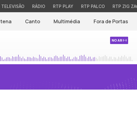
TELEVISÃO
RÁDIO
RTP PLAY
RTP PALCO
RTP ZIG ZA
ntena
Canto
Multimédia
Fora de Portas
NO AR