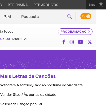
G
RTP ENSINA
RTP ARQUIVOS
Entrar
PJM
Podcasts
Pesquisar
já tocou
PROGRAMAÇÃO
06:00
Música A2
Facebook
Instagram
YouTube
X (Twi
Mais Letras de Canções
Wandrers Nachtlied/Canção nocturna do viandante
Vor der Stadt/ Às portas da cidade
Volkslied/ Canção popular