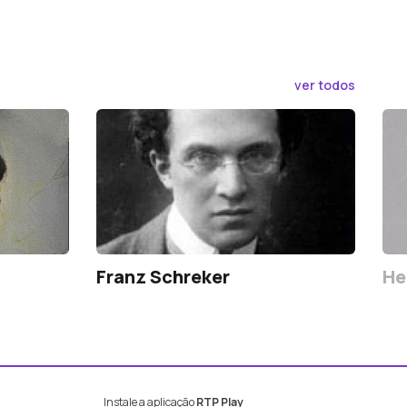
ver todos
Franz Schreker
He
Instale a aplicação
RTP Play