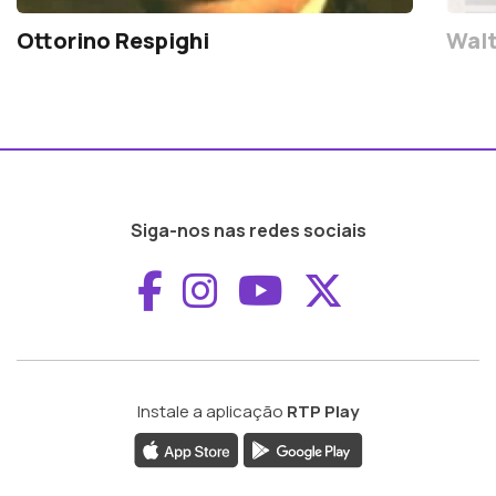
Ottorino Respighi
Walt
Siga-nos nas redes sociais
Aceder ao Faceboo
Aceder ao Inst
Aceder ao 
Aceder a
Instale a aplicação
RTP Play