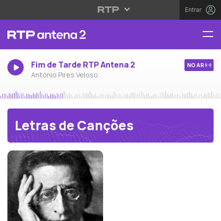
Entrar
Fim de Tarde RTP Antena 2
NO AR
António Pires Veloso
Letras de Canções