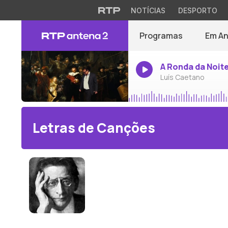
NOTÍCIAS
DESPORTO
Programas
Em A
A Ronda da Noit
Luís Caetano
Letras de Canções
Alexander von Zemlinsky