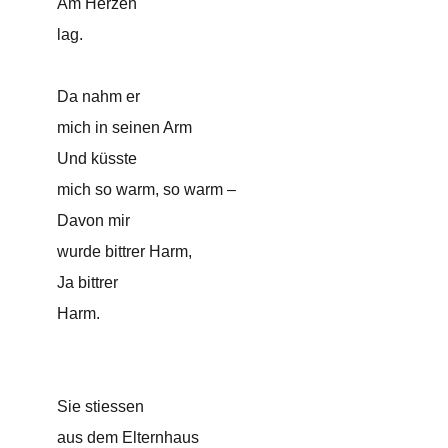
Am Herzen
lag.
Da nahm er
mich in seinen Arm
Und küsste
mich so warm, so warm –
Davon mir
wurde bittrer Harm,
Ja bittrer
Harm.
Sie stiessen
aus dem Elternhaus