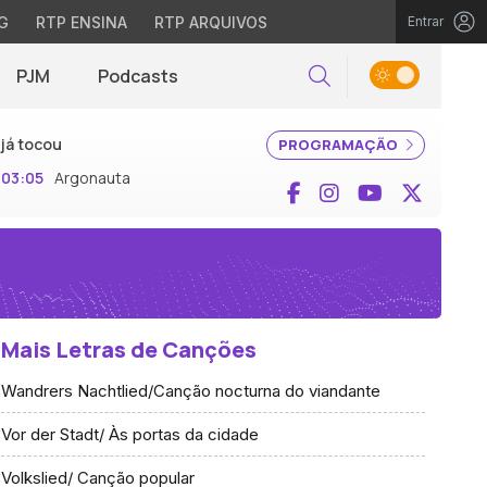
G
RTP ENSINA
RTP ARQUIVOS
Entrar
PJM
Podcasts
Pesquisar
já tocou
PROGRAMAÇÃO
03:05
Argonauta
Facebook
Instagram
YouTube
X (Twi
Mais Letras de Canções
Wandrers Nachtlied/Canção nocturna do viandante
Vor der Stadt/ Às portas da cidade
Volkslied/ Canção popular