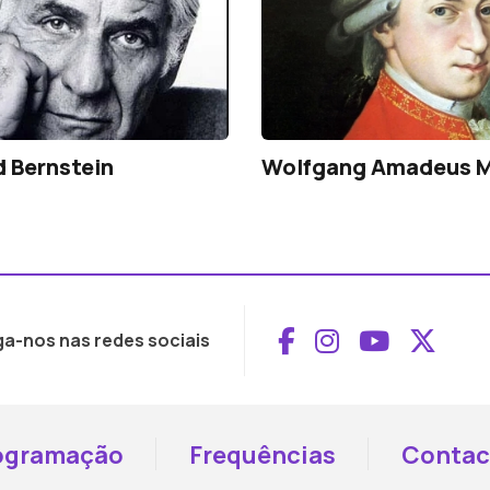
 Bernstein
Wolfgang Amadeus M
Aceder ao Face
Aceder ao I
Aceder 
Aced
ga-nos nas redes sociais
ogramação
Frequências
Contac