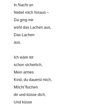
In Nacht un
Nebel mich hinaus –
Da ging mir
wohl das Lachen aus,
Das Lachen
aus.
Ich wäre tot
schon sicherlich,
Mein armes
Kind, du dauerst mich,
Möcht´fluchen
dir und küsse dich,
Und küsse