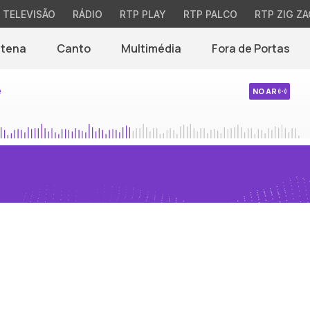
TELEVISÃO
RÁDIO
RTP PLAY
RTP PALCO
RTP ZIG ZA
ntena
Canto
Multimédia
Fora de Portas
e
NO AR