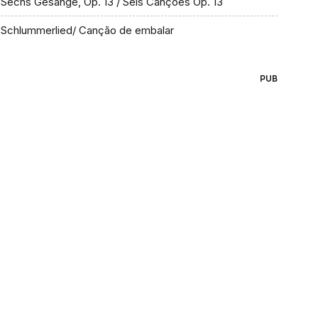
Sechs Gesänge, Op. 13 / Seis Canções Op. 13
Schlummerlied/ Canção de embalar
PUB