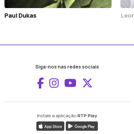
Paul Dukas
Leon
Siga-nos nas redes sociais
Aceder ao Faceboo
Aceder ao Inst
Aceder ao 
Aceder a
Instale a aplicação
RTP Play