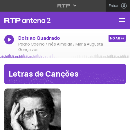
Entrar
Dois ao Quadrado
NO AR
Pedro Coelho / Inês Almeida / Maria Augusta
Gonçalves
Letras de Canções