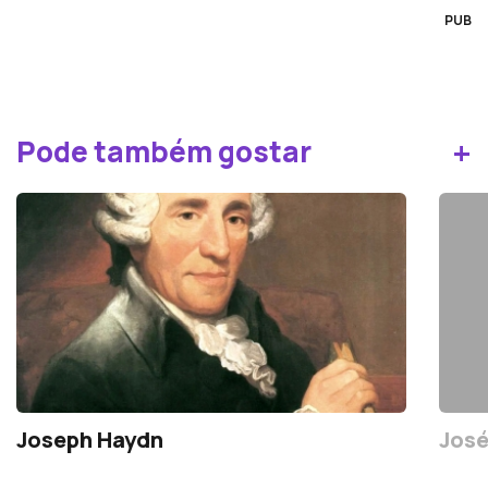
PUB
+
Pode também gostar
Joseph Haydn
José