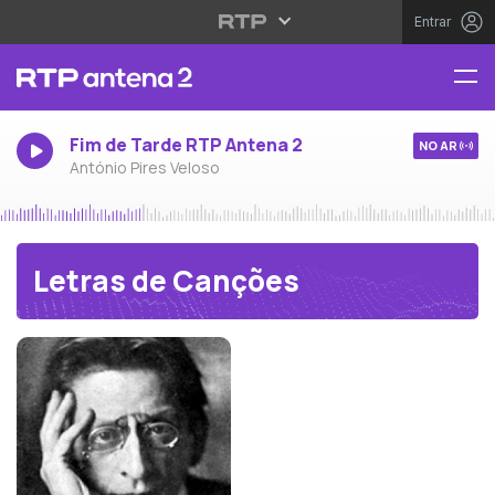
Entrar
Fim de Tarde RTP Antena 2
NO AR
António Pires Veloso
Letras de Canções