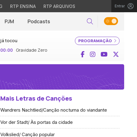
G
RTP ENSINA
RTP ARQUIVOS
Entrar
PJM
Podcasts
Pesquisar
já tocou
PROGRAMAÇÃO
00:00
Gravidade Zero
Facebook
Instagram
YouTube
X (Twi
Mais Letras de Canções
Wandrers Nachtlied/Canção nocturna do viandante
Vor der Stadt/ Às portas da cidade
Volkslied/ Canção popular