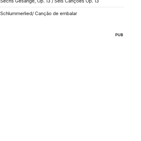
Sechs Gesänge, Op. 13 / Seis Canções Op. 13
Schlummerlied/ Canção de embalar
PUB