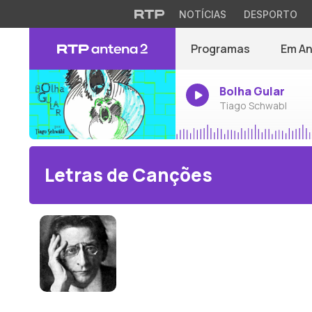
NOTÍCIAS
DESPORTO
Programas
Em A
Bolha Gular
Tiago Schwabl
Letras de Canções
Alexander von Zemlinsky