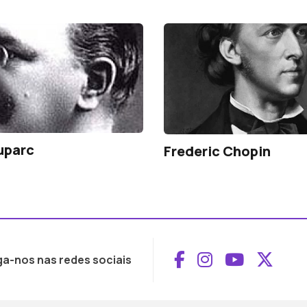
uparc
Frederic Chopin
Aceder ao Face
Aceder ao I
Aceder 
Aced
ga-nos nas redes sociais