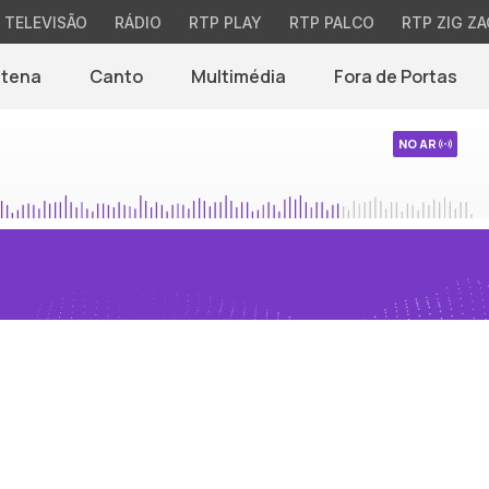
TELEVISÃO
RÁDIO
RTP PLAY
RTP PALCO
RTP ZIG ZA
ntena
Canto
Multimédia
Fora de Portas
NO AR