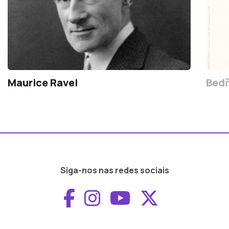
Maurice Ravel
Bedř
Siga-nos nas redes sociais
Aceder ao Faceboo
Aceder ao Inst
Aceder ao 
Aceder a