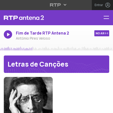
Entrar
Fim de Tarde RTP Antena 2
NO AR
António Pires Veloso
Letras de Canções