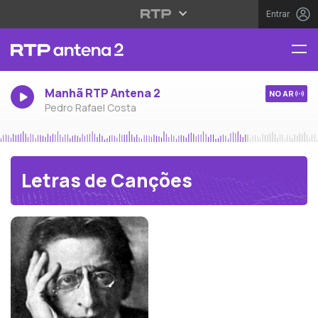
Entrar
Manhã RTP Antena 2
NO AR
Pedro Rafael Costa
Letras de Canções