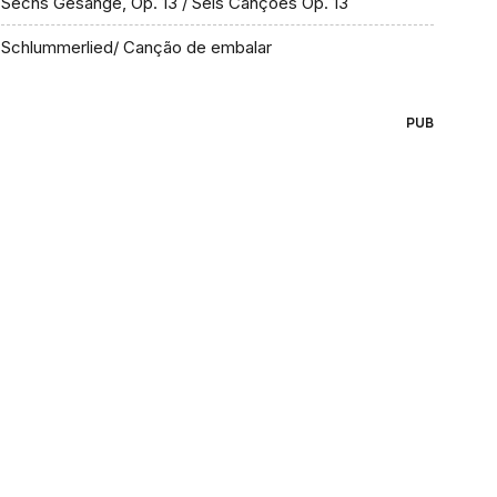
Sechs Gesänge, Op. 13 / Seis Canções Op. 13
Schlummerlied/ Canção de embalar
PUB