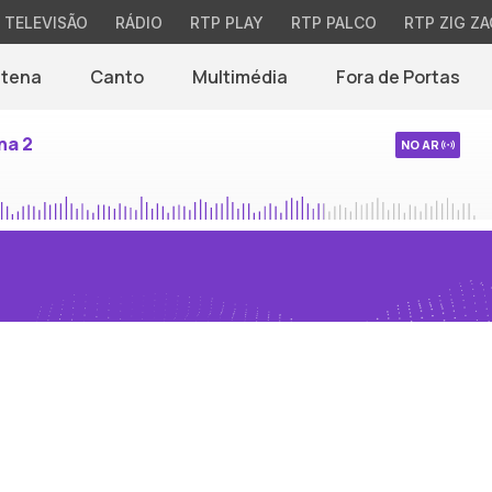
TELEVISÃO
RÁDIO
RTP PLAY
RTP PALCO
RTP ZIG ZA
ntena
Canto
Multimédia
Fora de Portas
na 2
NO AR