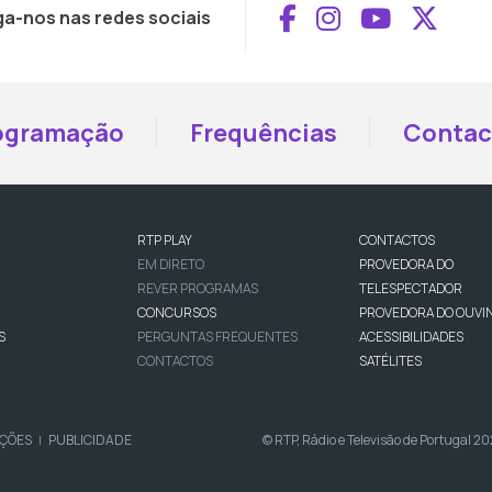
Aceder ao Face
Aceder ao I
Aceder 
Aced
ga-nos nas redes sociais
ogramação
Frequências
Contac
RTP PLAY
CONTACTOS
EM DIRETO
PROVEDORA DO
REVER PROGRAMAS
TELESPECTADOR
CONCURSOS
PROVEDORA DO OUVI
S
PERGUNTAS FREQUENTES
ACESSIBILIDADES
CONTACTOS
SATÉLITES
IÇÕES
PUBLICIDADE
© RTP, Rádio e Televisão de Portugal 2
|