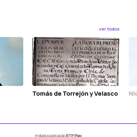
ver todos
Tomás de Torrejón y Velasco
Ni
Instale a aplicação
RTP Play