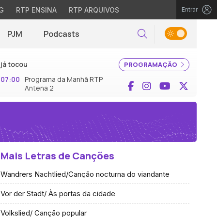
G
RTP ENSINA
RTP ARQUIVOS
Entrar
PJM
Podcasts
Pesquisar
já tocou
PROGRAMAÇÃO
07:00
Programa da Manhã RTP
Facebook
Instagram
YouTube
X (Twi
Antena 2
Mais Letras de Canções
Wandrers Nachtlied/Canção nocturna do viandante
Vor der Stadt/ Às portas da cidade
Volkslied/ Canção popular