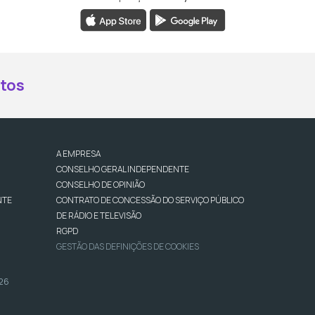
book da RTP Antena 2
nstagram da RTP Antena 2
ao YouTube da RTP Antena 2
er ao X da RTP Antena 2
tos
A EMPRESA
CONSELHO GERAL INDEPENDENTE
CONSELHO DE OPINIÃO
NTE
CONTRATO DE CONCESSÃO DO SERVIÇO PÚBLICO
DE RÁDIO E TELEVISÃO
RGPD
GESTÃO DAS DEFINIÇÕES DE COOKIES
026