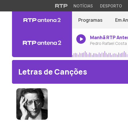
NOTÍCIAS
DESPORTO
Programas
Em A
Manhã RTP Ante
Pedro Rafael Costa
Letras de Canções
Alexander von Zemlinsky