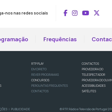
Aceder ao Face
Aceder ao I
Aceder 
Aced
ga-nos nas redes sociais
ogramação
Frequências
Contac
RTP PLAY
CONTACTOS
EM DIRETO
PROVEDORA DO
REVER PROGRAMAS
TELESPECTADOR
CONCURSOS
PROVEDORA DO OUVI
S
PERGUNTAS FREQUENTES
ACESSIBILIDADES
CONTACTOS
SATÉLITES
IÇÕES
PUBLICIDADE
© RTP, Rádio e Televisão de Portugal 2
|