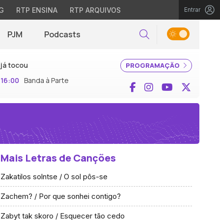
G
RTP ENSINA
RTP ARQUIVOS
Entrar
PJM
Podcasts
Pesquisar
já tocou
PROGRAMAÇÃO
16:00
Banda à Parte
Facebook
Instagram
YouTube
X (Twi
Mais Letras de Canções
Zakatilos solntse / O sol pôs-se
Zachem? / Por que sonhei contigo?
Zabyt tak skoro / Esquecer tão cedo