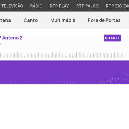
TELEVISÃO
RÁDIO
RTP PLAY
RTP PALCO
RTP ZIG ZA
ntena
Canto
Multimédia
Fora de Portas
P Antena 2
NO AR
o