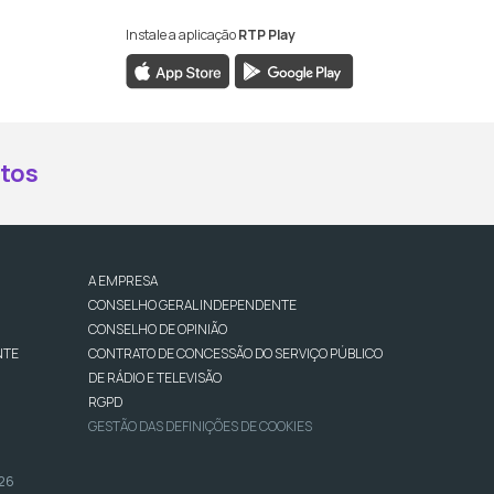
Instale a aplicação
RTP Play
book da RTP Antena 2
nstagram da RTP Antena 2
ao YouTube da RTP Antena 2
er ao X da RTP Antena 2
tos
A EMPRESA
CONSELHO GERAL INDEPENDENTE
CONSELHO DE OPINIÃO
NTE
CONTRATO DE CONCESSÃO DO SERVIÇO PÚBLICO
DE RÁDIO E TELEVISÃO
RGPD
GESTÃO DAS DEFINIÇÕES DE COOKIES
026