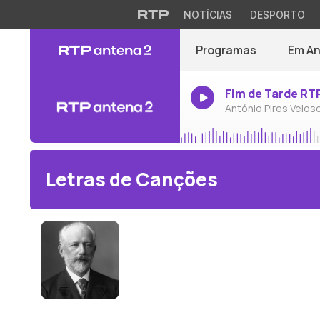
NOTÍCIAS
DESPORTO
Programas
Em A
Fim de Tarde RT
António Pires Velos
Letras de Canções
Piotr Ilitch Tchaikovsky