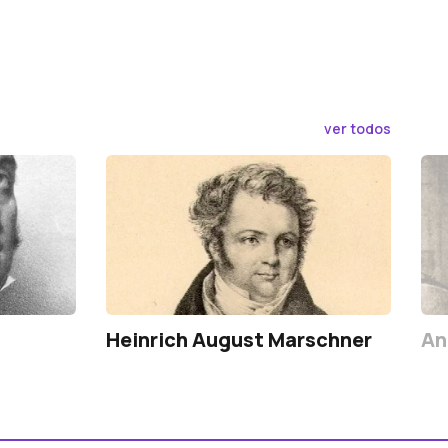
ver todos
Heinrich August Marschner
An