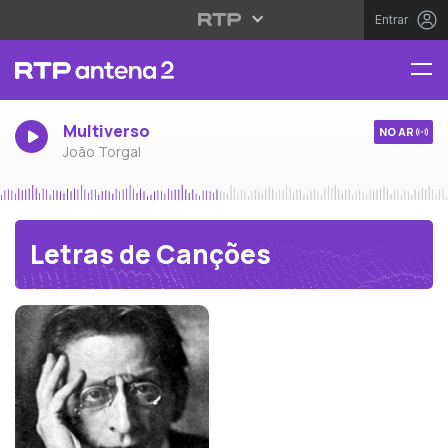
Entrar
Multiverso
NO AR
João Torgal
Letras de Canções