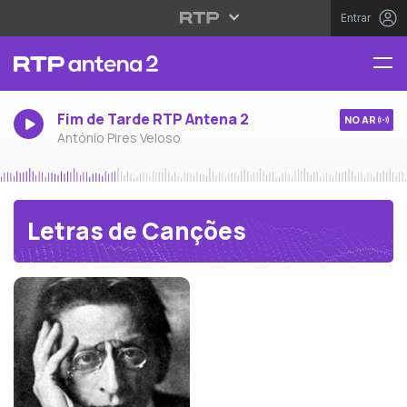
Entrar
Fim de Tarde RTP Antena 2
NO AR
António Pires Veloso
Letras de Canções