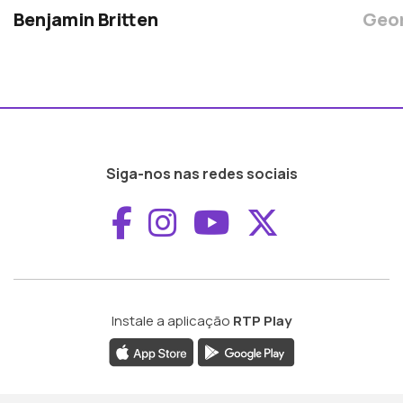
Benjamin Britten
Geor
Siga-nos nas redes sociais
Aceder ao Faceboo
Aceder ao Inst
Aceder ao 
Aceder a
Instale a aplicação
RTP Play