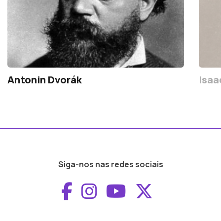
Antonin Dvorák
Isaa
Siga-nos nas redes sociais
Aceder ao Faceboo
Aceder ao Inst
Aceder ao 
Aceder a