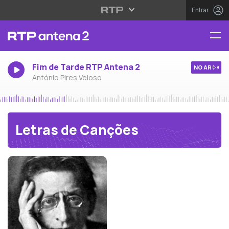
Entrar
Fim de Tarde RTP Antena 2
NO AR
António Pires Veloso
Letras de Canções