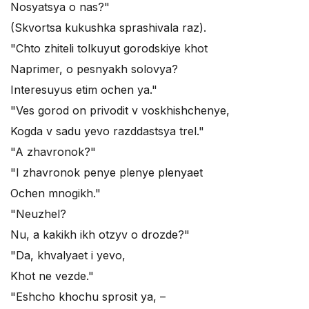
Nosyatsya o nas?"
(Skvortsa kukushka sprashivala raz).
"Chto zhiteli tolkuyut gorodskiye khot
Naprimer, o pesnyakh solovya?
Interesuyus etim ochen ya."
"Ves gorod on privodit v voskhishchenye,
Kogda v sadu yevo razddastsya trel."
"A zhavronok?"
"I zhavronok penye plenye plenyaet
Ochen mnogikh."
"Neuzhel?
Nu, a kakikh ikh otzyv o drozde?"
"Da, khvalyaet i yevo,
Khot ne vezde."
"Eshcho khochu sprosit ya, –