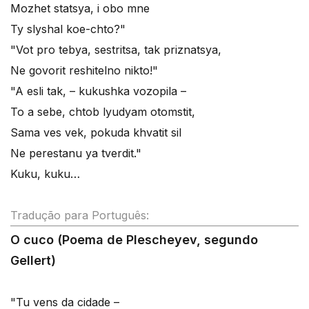
Mozhet statsya, i obo mne
Ty slyshal koe-chto?"
"Vot pro tebya, sestritsa, tak priznatsya,
Ne govorit reshitelno nikto!"
"A esli tak, – kukushka vozopila –
To a sebe, chtob lyudyam otomstit,
Sama ves vek, pokuda khvatit sil
Ne perestanu ya tverdit."
Kuku, kuku…
Tradução para Português:
O cuco (Poema de Plescheyev, segundo
Gellert)
"Tu vens da cidade –