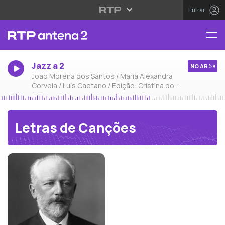
Entrar
Jazz a 2
NO AR
João Moreira dos Santos / Maria Alexandra
Corvela / Luís Caetano / Edição: Cristina do
Carmo
Letras de Canções