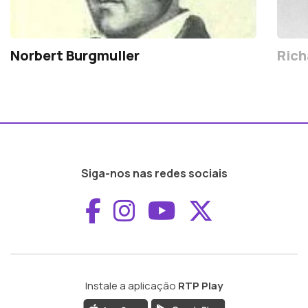
Norbert Burgmuller
Rich
Siga-nos nas redes sociais
Aceder ao Faceboo
Aceder ao Inst
Aceder ao 
Aceder a
Instale a aplicação
RTP Play