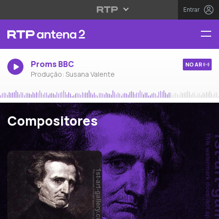
Entrar
Proms BBC
NO AR
Produção: Susana Valente
Compositores