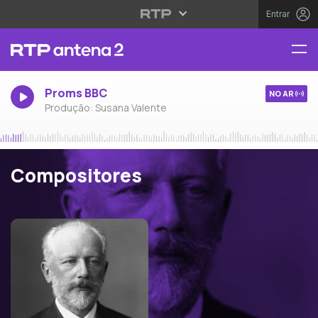
Entrar
Proms BBC
NO AR
Produção: Susana Valente
Compositores