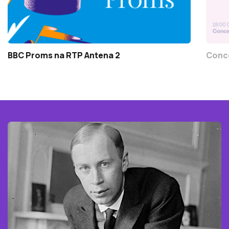
BBC Proms na RTP Antena 2
Conce