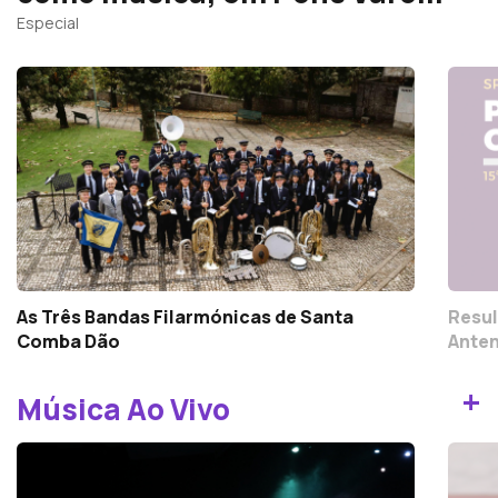
Especial
As Três Bandas Filarmónicas de Santa
Resul
Comba Dão
Anten
+
Música Ao Vivo