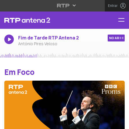
Entrar
Fim de Tarde RTP Antena 2
NO AR
António Pires Veloso
Em Foco