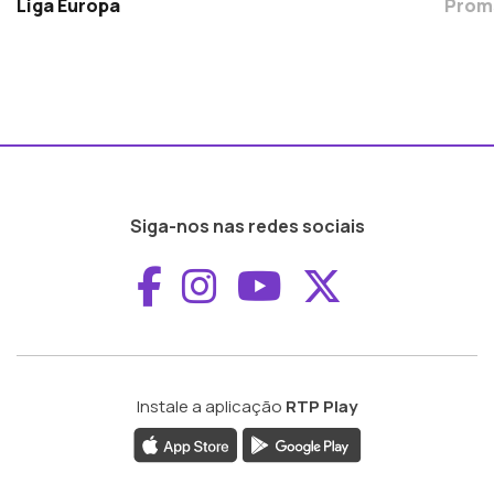
Liga Europa
Prom
Siga-nos nas redes sociais
Aceder ao Faceboo
Aceder ao Inst
Aceder ao 
Aceder a
Instale a aplicação
RTP Play