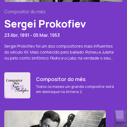
Compositor do mês
Sergei Prokofiev
23 Abr, 1891
- 05 Mar, 1953
Sergei Prokofiev foi um dos compositores mais influentes
do século XX. Mais conhecido pelo bailado
Romeu e Julieta
ou pelo conto sinfónico
Pedro e o Lobo
, na verdade o seu
legado é bem mais vasto e especialmente significativo no
que diz respeito ao piano, instrumento que dominou ao
ponto de ter feito carreira também como concertista,
Compositor do mês
estreando boa parte das suas sonatas e concertos.
Todos os meses um grande compositor está
Sergei Prokofiev nasceu a 23 de abril de 1891 em Sontsivka,
em destaque na Antena 2.
uma aldeia rural na Ucrânia que no final do século XIX
pertencia ao Império Russo. As aptidões musicais que
demonstrou na primeira infância foram de certo modo
premonitórias. Aos nove anos sabia o suficiente para
conceber uma ópera intitulada
O Gigante
. Teve como
mestres os mais conceituados professores dos