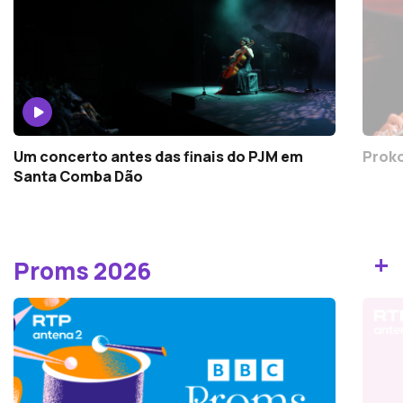
Um concerto antes das finais do PJM em
Proko
Santa Comba Dão
+
Proms 2026