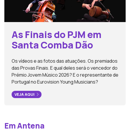
que não o impediu de conquistar um lugar de destaque no
panteão dos compositores universais da História da
Música.
As Finais do PJM em
Santa Comba Dão
Os vídeos e as fotos das atuações. Os premiados
das Provas Finais. E qual deles será o vencedor do
Prémio Jovem Músico 2026? E o representante de
Portugal no Eurovision Young Musicians?
VEJA AQUI
Em Antena