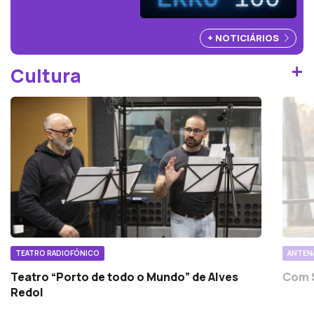
+ NOTICIÁRIOS
+
Cultura
TEATRO RADIOFÓNICO
ANTEN
Teatro “Porto de todo o Mundo” de Alves
Com S
Redol