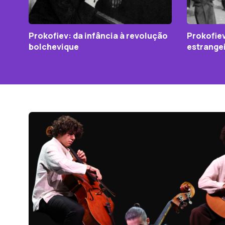
Prokofiev: da infância à revolução
Prokofiev
bolchevique
estrange