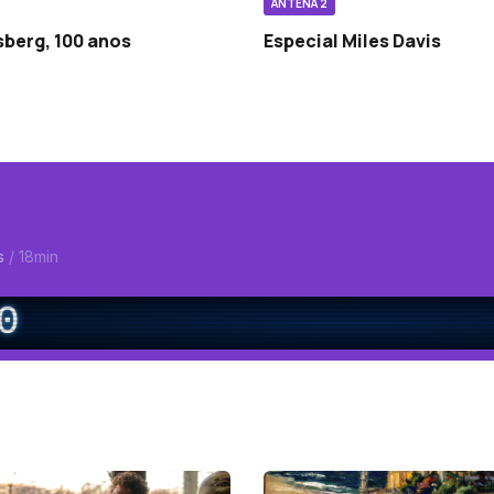
ANTENA 2
sberg, 100 anos
Especial Miles Davis
as
/ 18min
0