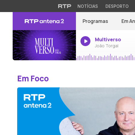
NOTÍCIAS
DESPORTO
Programas
Em A
Multiverso
João Torgal
Em Foco