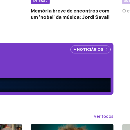
ANTENA 2
ANT
Memória breve de encontros com
O c
um ‘nobel’ da música: Jordi Savall
+ NOTICIÁRIOS
ver todos