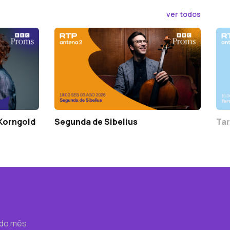
ver todos
 Korngold
Segunda de Sibelius
Tar
 do mês