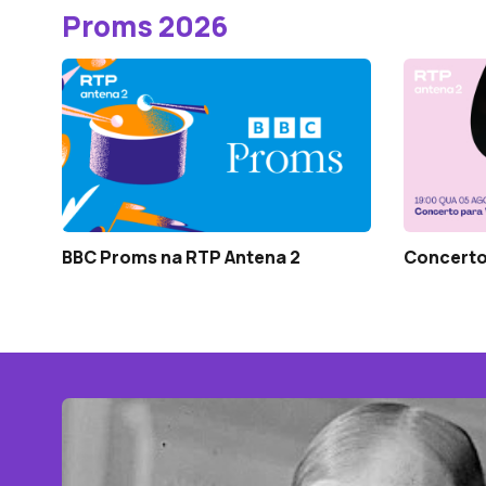
Proms 2026
BBC Proms na RTP Antena 2
Concerto 