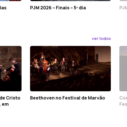
las
PJM 2026 – Finais – 5º dia
PJM
ver todos
de Cristo
Beethoven no Festival de Marvão
Con
, em
Fes