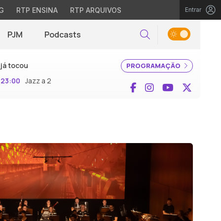
G
RTP ENSINA
RTP ARQUIVOS
Entrar
PJM
Podcasts
Pesquisar
já tocou
PROGRAMAÇÃO
23:00
Jazz a 2
Facebook
Instagram
YouTube
X (Twi