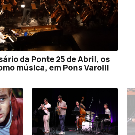
sário da Ponte 25 de Abril, os
omo música, em Pons Varolii