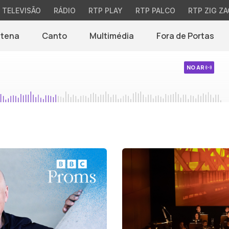
TELEVISÃO
RÁDIO
RTP PLAY
RTP PALCO
RTP ZIG ZA
ntena
Canto
Multimédia
Fora de Portas
NO AR