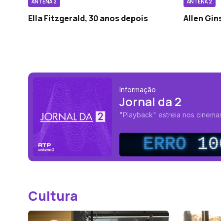
ANTENA 2
ANTENA 2
Ella Fitzgerald, 30 anos depois
Allen Gin
Informação
Jornal da 2
"Playback" estreia nos cinem
ERRO
10
Cultura